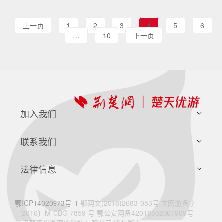
上一页
1
2
3
4
5
6
…
10
下一页
加入我们
社会招聘
联系我们
校园招聘
客服热线
法律信息
廉正举报
服务协议
鄂ICP14020973号-1
鄂网文(2018)2683-053号 文网游备字
〔2016〕M-CBG 7859 号 鄂公安网备42018502001909号
隐私政策