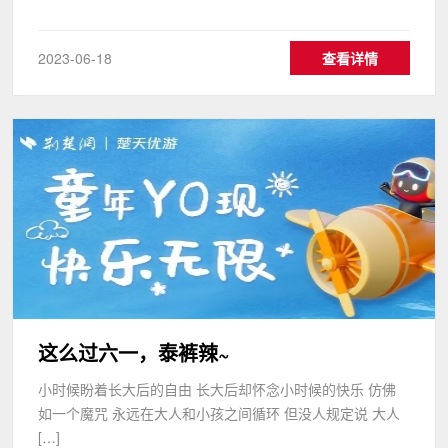
2023-06-18
查看详情
这么过六一，泰裤辣~
小时候盼着长大后的自由 长大后却怀念小时候的快乐 仿佛
如一个魔咒 永远在大人和小孩之间循环 但没人规定说 大人
[…]