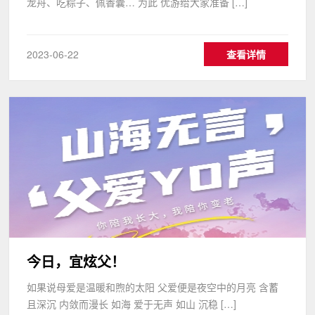
龙舟、吃粽子、佩香囊… 为此 优游给大家准备 […]
2023-06-22
查看详情
今日，宜炫父！
如果说母爱是温暖和煦的太阳 父爱便是夜空中的月亮 含蓄
且深沉 内敛而漫长 如海 爱于无声 如山 沉稳 […]